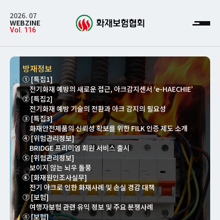
2026. 07
WEBZINE
Vol. 116
방재정보
① [특집1]
전기화재 예방의 새로운 접근, 아크감지센서 ‘e-HAECHIE’
② [특집2]
전기화재 예방 기술의 전환과 아크 감지의 필요성
③ [특집3]
화재안전제품의 신뢰성 확보를 위한 FILK 인증 제도 소개
④ [위험관리정보]
BRIDGE 프리미엄 회원 서비스 출시
⑤ [위험관리정보]
보이지 않는 뇌우 돌풍
⑥ [화재원인조사실무]
전기 아크로 인한 화재사례 및 손실 경감 대책
⑦ [보험]
여행자보험 관련 유익 정보 및 주요 분쟁사례
⑧ [보험]