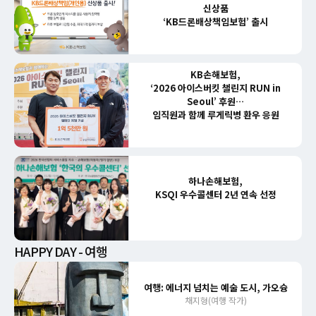
신상품
‘KB드론배상책임보험’ 출시
KB손해보험,
‘2026 아이스버킷 챌린지 RUN in
Seoul’ 후원…
임직원과 함께 루게릭병 환우 응원
하나손해보험,
KSQI 우수콜센터 2년 연속 선정
HAPPY DAY - 여행
여행: 에너지 넘치는 예술 도시, 가오슝
채지형(여행 작가)