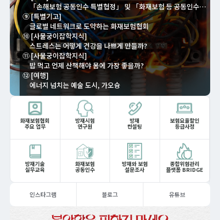
「손해보험 공동인수 특별협정」 및 「화재보험 등 공동인수 상호협정」 개정 안내
⑨ [특별기고]
글로벌 네트워크로 도약하는 화재보험협회
⑩ [사물궁이잡학지식]
스트레스는 어떻게 건강을 나쁘게 만들까?
⑪ [사물궁이잡학지식]
밥 먹고 언제 산책해야 몸에 가장 좋을까?
⑫ [여행]
에너지 넘치는 예술 도시, 가오슝
화재보험협회
방재시험
방재
보험요율할인
주요 업무
연구원
컨설팅
등급사정
방재기술
화재보험
방재와 보험
종합위험관리
실무교육
공동인수
설문조사
플랫폼 BRIDGE
인스타그램
블로그
유튜브