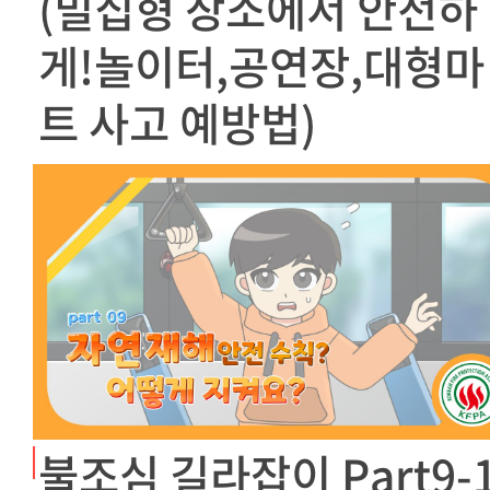
(밀집형 장소에서 안전하
게!놀이터,공연장,대형마
트 사고 예방법)
불조심 길라잡이 Part9-