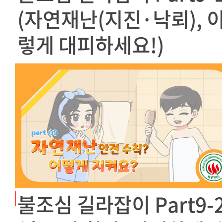
(자연재난(지진·낙뢰), 
렇게 대피하세요!)
불조심 길라잡이 Part9-