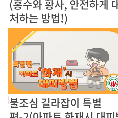
(홍수와 황사, 안전하게 
처하는 방법!)
불조심 길라잡이 특별
편-2(아파트 화재시 대피