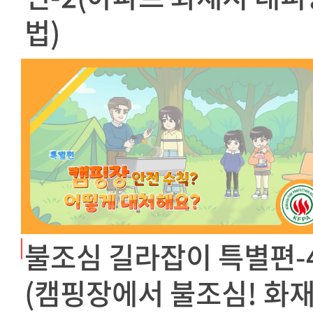
법)
불조심 길라잡이 특별편-
(캠핑장에서 불조심! 화